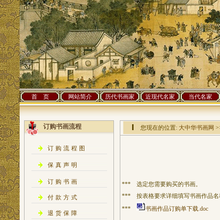
首 页
网站简介
历代书画家
近现代名家
当代名家
订购书画流程
您现在的位置:
大中华书画网
>
订购流程图
保真声明
订购书画
*** 选定您需要购买的书画。
***
按表格要求详细填写书画作品名
付款方式
***
书画作品订购单下载.doc
退货保障