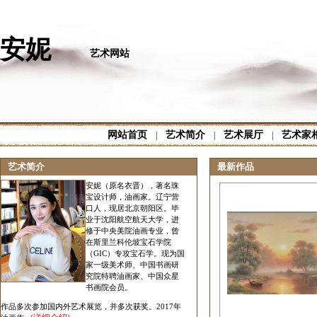
安妮
艺术网站
网站首页
艺术简介
艺术展厅
艺术家
|
|
|
艺术简介
最新作品
安妮（原名衣晋），著名珠
宝设计师，油画家。辽宁营
口人，现居北京朝阳区。毕
业于沈阳航空航天大学，进
修于中央美院油画专业，曾
在斯里兰科伦坡宝石学院
（GIC）专攻宝石学。现为国
家一级美术师、中国书画研
究院特聘油画家、中国众星
书画院会员。
作品多次参加国内外艺术展览，并多次获奖。2017年