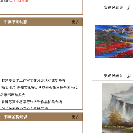
(详细介绍)
油画作...
安妮 风景 油
中国书画动态
更多
安妮 风光 油
·
赵慧玲美术工作室文化沙龙活动成功举办
·
拍卖图录-惠州市永安助学慈善会第三届全国当代
名家书画拍卖会
·
香港苏富比将举行张大千作品拍卖专场
·
2013年春季拍卖会在香港举行
·
2012中国艺术发展报告隆重发布
书画鉴赏知识
更多
·
春华秋实当代画家邀请展在济南举行
·
张伟革花鸟画作品展在山东举办